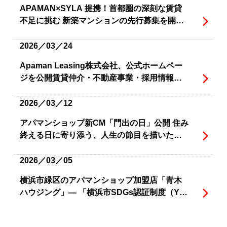
APAMAN×SYLA 提携！首都圏の深刻な賃貸
不足に挑む 新築マンションの先行募集を開
始、住まいの安定供給へ
2026／03／24
Apaman Leasing株式会社、公式ホームペー
ジを公開賃貸仲介・不動産事業・採用情報を
一体で発信、お客様接点を強化
2026／03／12
アパマンショップ新CM「門出の日」公開 住み
終える日に寄り添う、人生の節目を描いた物
語
2026／03／05
横浜市緑区のアパマンショップ加盟店「青木
ハウジング」― 「横浜市SDGs認証制度（Y-
SDGs）Standard」の認証を取得 ―
2026／02／17