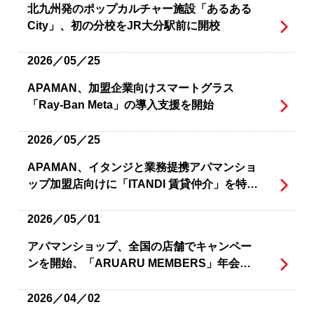
北九州発のポップカルチャー施設「あるある
City」、初の分校をJR大分駅前に開校
2026／05／25
APAMAN、加盟企業向けスマートグラス
「Ray-Ban Meta」の導入支援を開始
2026／05／25
APAMAN、イタンジと業務提携アパマンショ
ップ加盟店向けに「ITANDI 賃貸仲介」を特別
価格で提供開始
2026／05／01
アパマンショップ、全国の店舗でキャンペー
ンを開始、「ARUARU MEMBERS」年会費1
年分無料とご成約で「ARUARU Wallet」500
円相当のアプリ内特典を提供
2026／04／02