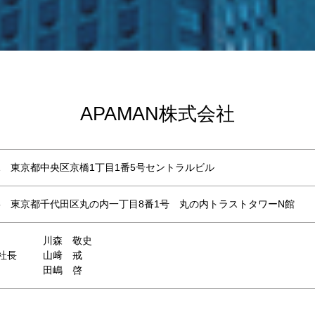
APAMAN株式会社
031 東京都中央区京橋1丁目1番5号セントラルビル
005 東京都千代田区丸の内一丁目8番1号 丸の内トラストタワーN館
川森 敬史
社長
山﨑 戒
田嶋 啓