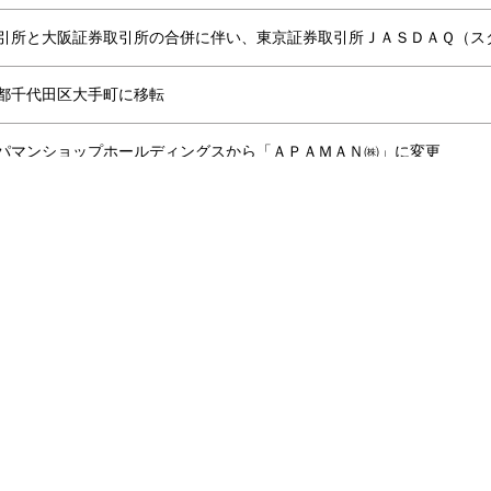
引所と大阪証券取引所の合併に伴い、
東京証券取引所ＪＡＳＤＡＱ
（ス
都千代田区大手町に移転
パマンショップホールディングスから
「ＡＰＡＭＡＮ㈱」に変更
引所の市場区分再編に伴い、
東京証券取引所スタンダード市場に上場
都千代田区丸の内に移転
引所スタンダード市場から上場廃止
び商号変更により新体制へ移行
)からEL CAMINO REAL(株)へ
roperty (株)、Apaman Network (株)、Mi LIFE (株)からAPAMAN(株）へ
set Management (株)からApaman Leasing (株)へ