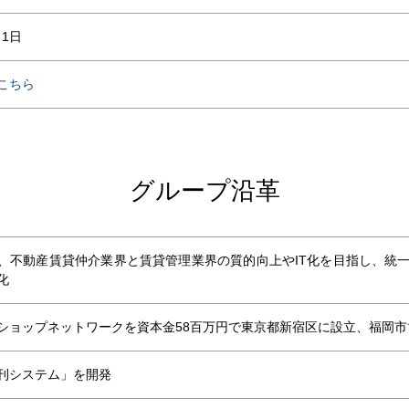
月1日
こちら
グループ沿革
、不動産賃貸仲介業界と賃貸管理業界の質的向上やIT化を目指し、統
化
ショップネットワークを
資本金58百万円で東京都新宿区に設立、
福岡市
刊システム」を開発